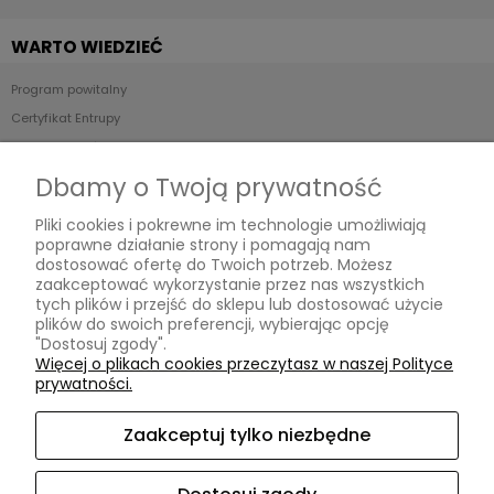
WARTO WIEDZIEĆ
Program powitalny
Certyfikat Entrupy
Stan produktów - Skala ocen
POP UP STORE
Dbamy o Twoją prywatność
Pliki cookies i pokrewne im technologie umożliwiają
Relabels
poprawne działanie strony i pomagają nam
ul. Reymonta 19/91,
dostosować ofertę do Twoich potrzeb. Możesz
01-840 Warszawa,
zaakceptować wykorzystanie przez nas wszystkich
woj. mazowieckie
tych plików i przejść do sklepu lub dostosować użycie
Kontakt:
plików do swoich preferencji, wybierając opcję
relabelslux@gmail.com
,
"Dostosuj zgody".
787 068 174
,
Więcej o plikach cookies przeczytasz w naszej Polityce
pn - pt: 10:00 - 20:00
prywatności.
Zaakceptuj tylko niezbędne