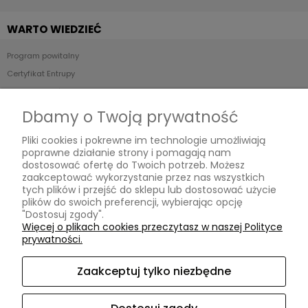
WARTO WIEDZIEĆ
Program powitalny
Certyfikat Entrupy
Stan produktów - Skala ocen
POP UP STORE
Dbamy o Twoją prywatność
Pliki cookies i pokrewne im technologie umożliwiają
Relabels
poprawne działanie strony i pomagają nam
ul. Reymonta 19/91,
dostosować ofertę do Twoich potrzeb. Możesz
01-840 Warszawa,
zaakceptować wykorzystanie przez nas wszystkich
woj. mazowieckie
tych plików i przejść do sklepu lub dostosować użycie
Kontakt:
plików do swoich preferencji, wybierając opcję
relabelslux@gmail.com
,
"Dostosuj zgody".
787 068 174
,
Więcej o plikach cookies przeczytasz w naszej Polityce
pn - pt: 10:00 - 20:00
prywatności.
Zaakceptuj tylko niezbędne