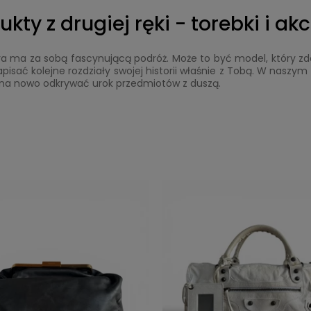
ty z drugiej ręki - torebki i ak
óra ma za sobą fascynującą podróż. Może to być model, który z
isać kolejne rozdziały swojej historii właśnie z Tobą. W naszy
lają na nowo odkrywać urok przedmiotów z duszą.