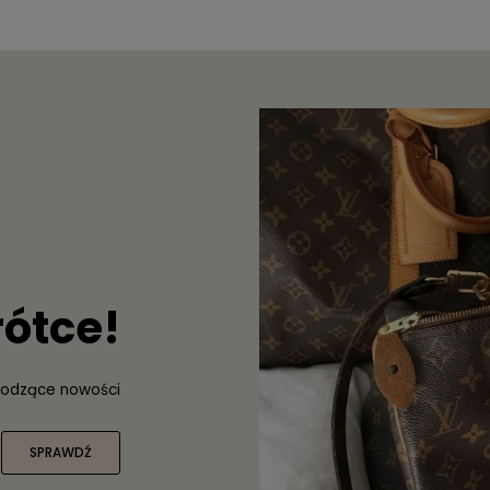
rótce!
odzące nowości
SPRAWDŹ