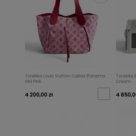
Torebka Louis Vuitton Cabas IPanema
Torebka 
GM Pink
Cream
4 200,00 zł
4 850,0