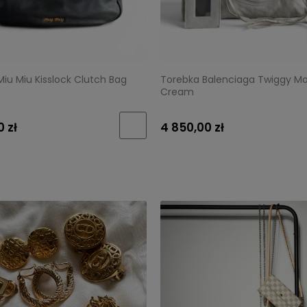
iu Miu Kisslock Clutch Bag
Torebka Balenciaga Twiggy Mo
Cream
0 zł
4 850,00 zł