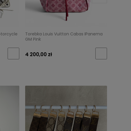
torcycle
Torebka Louis Vuitton Cabas IPanema
Torebka 
GM Pink
crossbo
4 200,00 zł
3 800,0