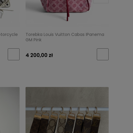
torcycle
Torebka Louis Vuitton Cabas IPanema
Torebka 
GM Pink
crossbo
4 200,00 zł
3 800,0