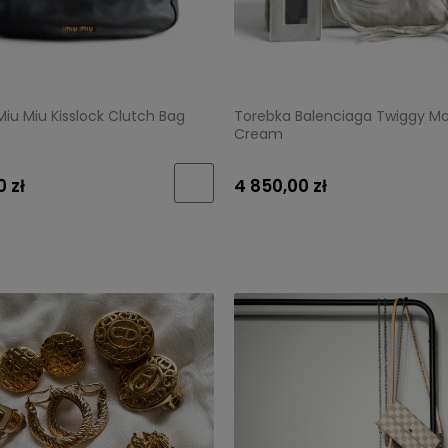
iu Miu Kisslock Clutch Bag
Torebka Balenciaga Twiggy Mo
Cream
0 zł
4 850,00 zł