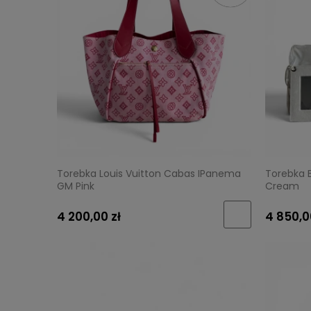
Torebka Louis Vuitton Cabas IPanema
Torebka 
GM Pink
Cream
4 200,00 zł
4 850,0