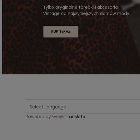
Tylko oryginalne torebki i akcesoria
Vintage od najsłyniejszych domów mody.
KUP TERAZ
Powered by
Translate