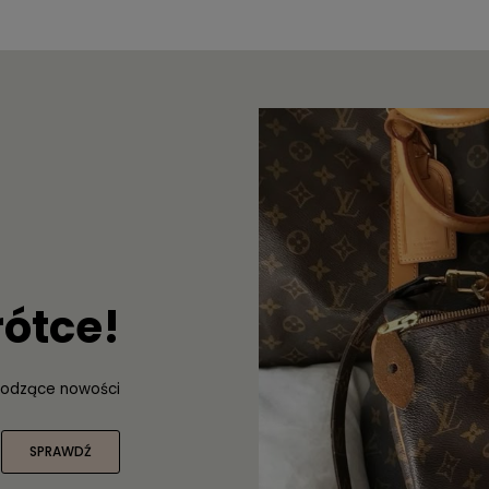
rótce!
odzące nowości
SPRAWDŹ