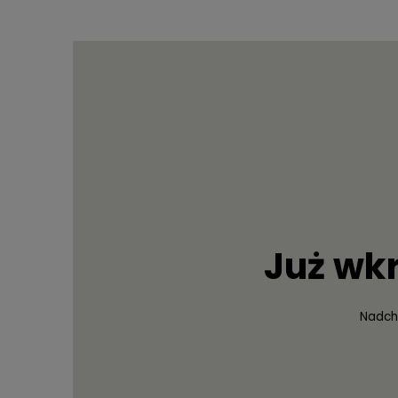
Już wk
Nadch