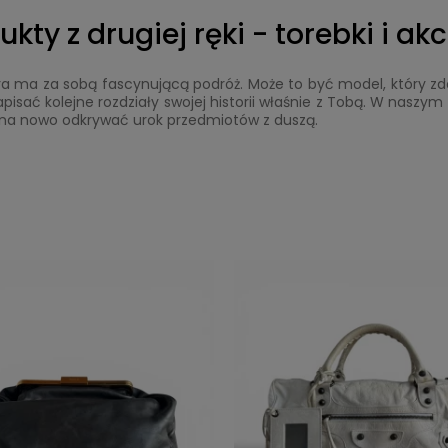
ty z drugiej ręki - torebki i ak
óra ma za sobą fascynującą podróż. Może to być model, który z
isać kolejne rozdziały swojej historii właśnie z Tobą. W naszy
lają na nowo odkrywać urok przedmiotów z duszą.