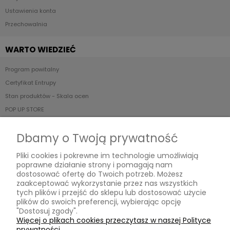
Ustawienia konta
Przechowalnia
WARTO WIEDZIEĆ
Program powitalny
Certyfikat Entrupy
Stan produktów - Skala ocen
POP UP STORE
Dbamy o Twoją prywatność
Relabels
ul. Reymonta 19/91,
Pliki cookies i pokrewne im technologie umożliwiają
01-840 Warszawa,
poprawne działanie strony i pomagają nam
woj. mazowieckie
dostosować ofertę do Twoich potrzeb. Możesz
Kontakt:
zaakceptować wykorzystanie przez nas wszystkich
relabelslux@gmail.com
,
tych plików i przejść do sklepu lub dostosować użycie
787 068 174
,
plików do swoich preferencji, wybierając opcję
pn - pt: 10:00 - 20:00
"Dostosuj zgody".
Więcej o plikach cookies przeczytasz w naszej Polityce
prywatności.