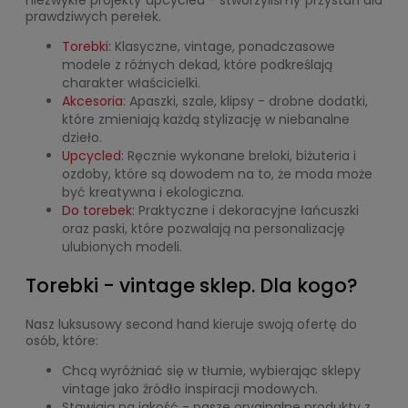
niezwykłe projekty upcycled - stworzyliśmy przystań dla
prawdziwych perełek.
Torebki
: Klasyczne, vintage, ponadczasowe
modele z różnych dekad, które podkreślają
charakter właścicielki.
Akcesoria
: Apaszki, szale, klipsy - drobne dodatki,
które zmieniają każdą stylizację w niebanalne
dzieło.
Upcycled
: Ręcznie wykonane breloki, biżuteria i
ozdoby, które są dowodem na to, że moda może
być kreatywna i ekologiczna.
Do torebek
: Praktyczne i dekoracyjne łańcuszki
oraz paski, które pozwalają na personalizację
ulubionych modeli.
Torebki - vintage sklep. Dla kogo?
Nasz luksusowy second hand kieruje swoją ofertę do
osób, które:
Chcą wyróżniać się w tłumie, wybierając sklepy
vintage jako źródło inspiracji modowych.
Stawiają na jakość - nasze oryginalne produkty z