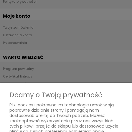
Polityka prywatności
Moje konto
Twoje zamówienia
Ustawienia konta
Przechowalnia
WARTO WIEDZIEĆ
Program powitalny
Certyfikat Entrupy
Stan produktów - Skala ocen
POP UP STORE
Dbamy o Twoją prywatność
Pliki cookies i pokrewne im technologie umożliwiają
Relabels
poprawne działanie strony i pomagają nam
ul. Reymonta 19/91,
dostosować ofertę do Twoich potrzeb. Możesz
01-840 Warszawa,
zaakceptować wykorzystanie przez nas wszystkich
woj. mazowieckie
tych plików i przejść do sklepu lub dostosować użycie
Kontakt:
plików do swoich preferencji, wybierając opcję