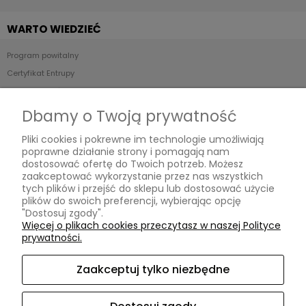
WARTO WIEDZIEĆ
Program powitalny
Certyfikat Entrupy
Stan produktów - Skala ocen
POP UP STORE
Dbamy o Twoją prywatność
Pliki cookies i pokrewne im technologie umożliwiają
Relabels
poprawne działanie strony i pomagają nam
ul. Reymonta 19/91,
dostosować ofertę do Twoich potrzeb. Możesz
01-840 Warszawa,
zaakceptować wykorzystanie przez nas wszystkich
woj. mazowieckie
tych plików i przejść do sklepu lub dostosować użycie
Kontakt:
plików do swoich preferencji, wybierając opcję
relabelslux@gmail.com
,
"Dostosuj zgody".
787 068 174
,
Więcej o plikach cookies przeczytasz w naszej Polityce
pn - pt: 10:00 - 20:00
prywatności.
Zaakceptuj tylko niezbędne