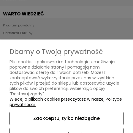
WARTO WIEDZIEĆ
Program powitalny
Certyfikat Entrupy
Stan produktów - Skala ocen
POP UP STORE
Dbamy o Twoją prywatność
Pliki cookies i pokrewne im technologie umożliwiają
Relabels
poprawne działanie strony i pomagają nam
ul. Reymonta 19/91,
dostosować ofertę do Twoich potrzeb. Możesz
01-840 Warszawa,
zaakceptować wykorzystanie przez nas wszystkich
woj. mazowieckie
tych plików i przejść do sklepu lub dostosować użycie
Kontakt:
plików do swoich preferencji, wybierając opcję
relabelslux@gmail.com
,
"Dostosuj zgody".
787 068 174
,
Więcej o plikach cookies przeczytasz w naszej Polityce
pn - pt: 10:00 - 20:00
prywatności.
Zaakceptuj tylko niezbędne