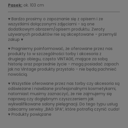
Pasek:
ok. 103 cm
♥ Bardzo prosimy o zapoznanie się z opisem i ze
wszystkimi dołączonymi zdjęciami - są one
dodatkowym obrazem/opisem produktu. Zwroty
używanych produktów nie są akceptowane - przemyśl
zakup ♥
♥ Pragniemy poinformować, że oferowane przez nas
produkty to w szczególności torby i akcesoria z
drugiego obiegu, często VINTAGE, mające za sobą
historię oraz poprzednie życie - mogą posiadać zapach
jak na Vintage produkty przystało - nie będą pachnieć
nowością.
♥ Wszystkie oferowane przez nas torby czy akcesoria są
odświeżane i nawilżane profesjonalnymi kosmetykami,
natomiast musimy zaznaczyć, że nie zajmujemy się
naprawą czy dogłębnym czyszczeniem jak
wykwalifikowane salony pielęgnacji. Do tego typu usług
zalecamy serwisy „BAG SPA”, które potrafią czynić cuda!
♥ Produkty powiązane