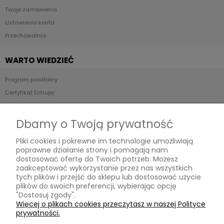
Twoje zamówienia
Ustawienia konta
Przechowalnia
WARTO WIEDZIEĆ
Program powitalny
Certyfikat Entrupy
Stan produktów - Skala ocen
POP UP STORE
Dbamy o Twoją prywatność
Pliki cookies i pokrewne im technologie umożliwiają
Relabels
poprawne działanie strony i pomagają nam
ul. Reymonta 19/91,
dostosować ofertę do Twoich potrzeb. Możesz
01-840 Warszawa,
zaakceptować wykorzystanie przez nas wszystkich
woj. mazowieckie
tych plików i przejść do sklepu lub dostosować użycie
Kontakt:
plików do swoich preferencji, wybierając opcję
relabelslux@gmail.com
,
"Dostosuj zgody".
787 068 174
,
Więcej o plikach cookies przeczytasz w naszej Polityce
pn - pt: 10:00 - 20:00
prywatności.