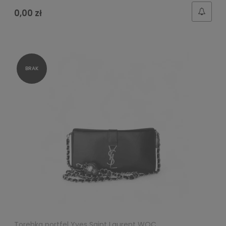
0,00 zł
Torebka portfel Yves Saint Laurent WOC